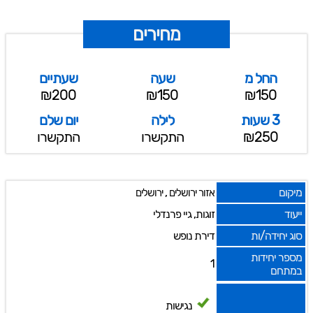
מחירים
החל מ
שעה
שעתיים
₪200
₪150
₪150
3 שעות
לילה
יום שלם
₪250
התקשרו
התקשרו
מיקום
,
אזור ירושלים
ירושלים
ייעוד
זוגות, גיי פרנדלי
סוג יחידה/ות
דירת נופש
מספר יחידות
1
במתחם
נגישות