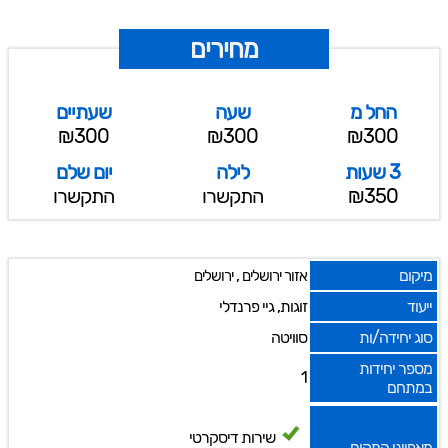
מחירים
החל מ
שעה
שעתיים
₪300
₪300
₪300
3 שעות
לילה
יום שלם
₪350
התקשרו
התקשרו
מיקום
,
אזור ירושלים
ירושלים
ייעוד
זוגות, גיי פרנדלי
סוג יחידה/ות
סוויטה
מספר יחידות
1
במתחם
שירות דיסקרטי
מאפייני המקום