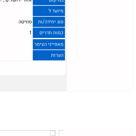
מיועד ל
סוג יחידה/ות
סוויטה
כמות חדרים
1
מאפייני הצימר
הערות