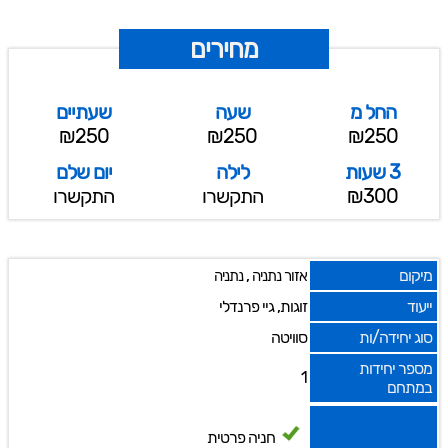
מחירים
החל מ
שעה
שעתיים
₪250
₪250
₪250
3 שעות
לילה
יום שלם
₪300
התקשרו
התקשרו
מיקום
,
אזור נתניה
נתניה
ייעוד
זוגות, גיי פרנדלי
סוג יחידה/ות
סוויטה
מספר יחידות
1
במתחם
חניה פרטית