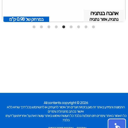
אהבה בנתניה
נתניה, אזור נתניה
במרחק של
0.98 ק"מ
All contents copyright © 2026
התמונות והמידע באתר זה מוגן בזכויות יוצרים חל איסור להעתיק או להשתמש בכל דרך שהיא ללא
אישור בכתב מהנהלת צימרים
כל האמור באתר צימרים הינו המלצה בלבד. כל העושה שימוש באתר עושה זאת על אחריותו ועל דעתו
בלבד.