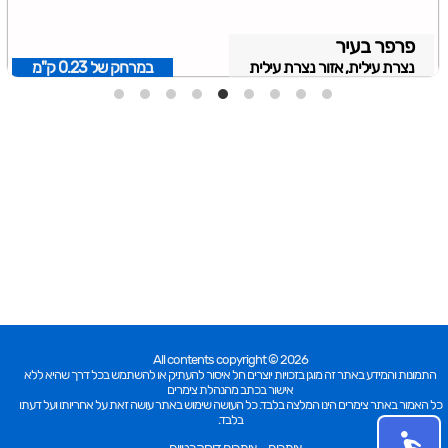
פרפר בעיר
נצרת עילית, אזור נצרת עילית
במרחק של
0.23 ק"מ
All contents copyright © 2026
התמונות והמידע באתר זה מוגן בזכויות יוצרים חל איסור להעתיק או להשתמש בכל דרך שהיא ללא
אישור בכתב מהנהלת צימרים
כל האמור באתר צימרים הינו המלצה בלבד. כל העושה שימוש באתר עושה זאת על אחריותו ועל דעתו
בלבד.