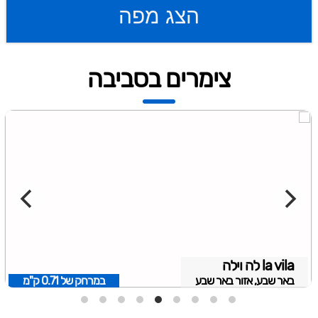
הצג מפה
צימרים בסביבה
la vila לה וילה
באר שבע, אזור באר שבע
במרחק של
0.71 ק"מ