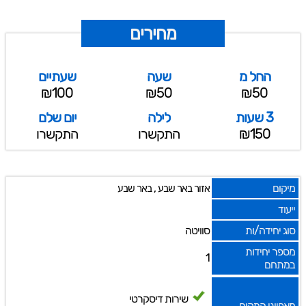
מחירים
החל מ
שעה
שעתיים
₪100
₪50
₪50
3 שעות
לילה
יום שלם
₪150
התקשרו
התקשרו
מיקום
,
אזור באר שבע
באר שבע
ייעוד
סוג יחידה/ות
סוויטה
מספר יחידות
1
במתחם
שירות דיסקרטי
מאפייני המקום