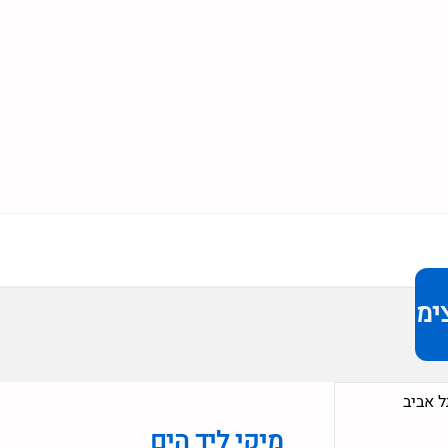
ימר
 אביב
מיקי ליד הים