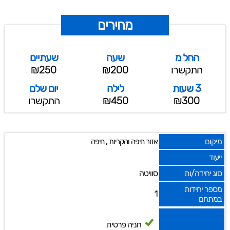
מחירים
החל מ
שעה
שעתיים
התקשרו
₪200
₪250
3 שעות
לילה
יום שלם
₪300
₪450
התקשרו
מיקום
,
אזור חיפה והקריות
חיפה
ייעוד
סוג יחידה/ות
סוויטה
מספר יחידות
1
במתחם
חניה פרטית