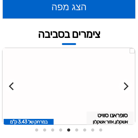
הצג מפה
צימרים בסביבה
סופראנו סוויט
אשקלון, אזור אשקלון
במרחק של
3.43 ק"מ