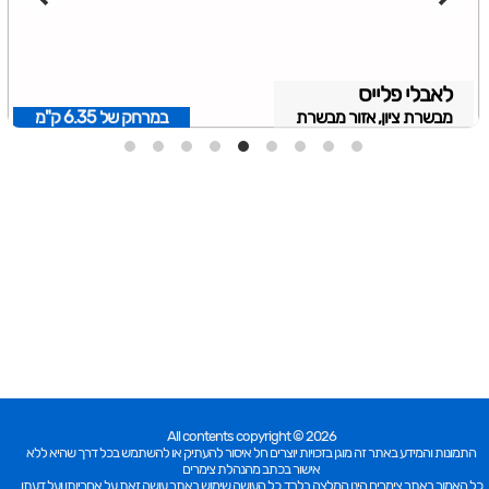
לאבלי פלייס
מבשרת ציון, אזור מבשרת
במרחק של
6.35 ק"מ
All contents copyright © 2026
התמונות והמידע באתר זה מוגן בזכויות יוצרים חל איסור להעתיק או להשתמש בכל דרך שהיא ללא
אישור בכתב מהנהלת צימרים
כל האמור באתר צימרים הינו המלצה בלבד. כל העושה שימוש באתר עושה זאת על אחריותו ועל דעתו