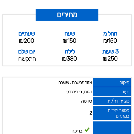
מחירים
החל מ
שעה
שעתיים
₪200
₪150
₪150
3 שעות
לילה
יום שלם
₪250
₪380
התקשרו
מיקום
,
אזור מבשרת
שואבה
ייעוד
זוגות, גיי פרנדלי
סוג יחידה/ות
סוויטה
מספר יחידות
2
במתחם
בריכה