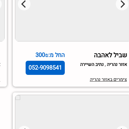
שביל לאהבה
כ
החל מ:300₪
אזור נהריה
,
נתיב השיירה
א
052-9098541
צימרים באזור נהריה
צ