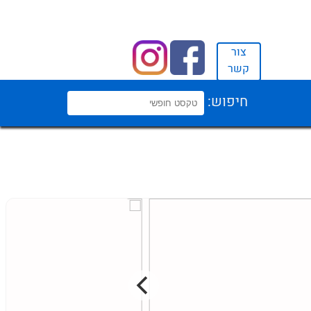
צור
קשר
חיפוש: