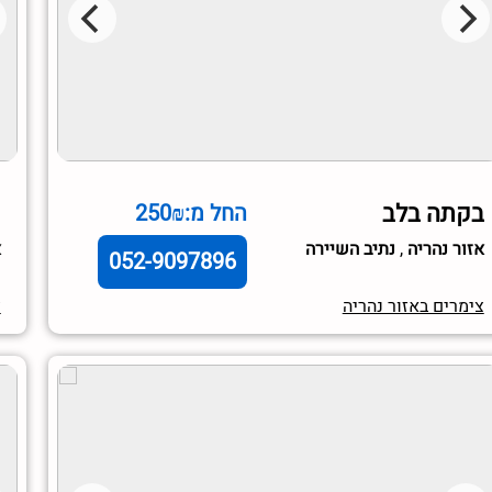
בקתה בלב
נ
החל מ:250₪
אזור נהריה
,
נתיב השיירה
א
052-9097896
צימרים באזור נהריה
צ