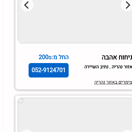
יחוח אהבה
החל מ:200₪
זור נהריה
,
נתיב השיירה
052-9124701
ימרים באזור נהריה