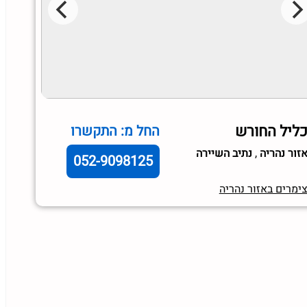
ליל החורש
החל מ: התקשרו
זור נהריה
,
נתיב השיירה
052-9098125
ימרים באזור נהריה