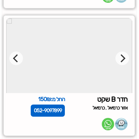
חדר B שקט
החל מ:150₪
,
אזור כרמיאל
כרמיאל
052-9097899